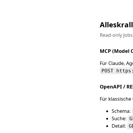
Alleskral
Read-only Jobs
MCP (Model C
Für Claude, Ag
POST https
OpenAPI / RE
Für klassische
Schema:
Suche:
G
Detail:
G