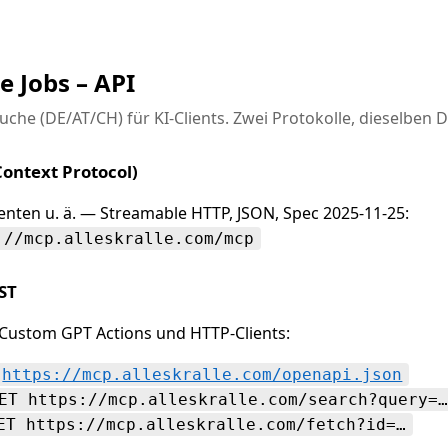
le Jobs – API
uche (DE/AT/CH) für KI-Clients. Zwei Protokolle, dieselben 
ontext Protocol)
enten u. ä. — Streamable HTTP, JSON, Spec 2025-11-25:
://mcp.alleskralle.com/mcp
ST
 Custom GPT Actions und HTTP-Clients:
https://mcp.alleskralle.com/openapi.json
ET https://mcp.alleskralle.com/search?query=
ET https://mcp.alleskralle.com/fetch?id=…